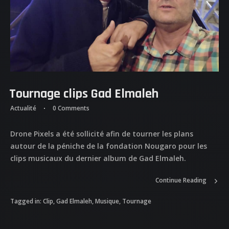
Tournage clips Gad Elmaleh
Actualité
0 Comments
ACCUEIL
Drone Pixels a été sollicité afin de tourner les plans
autour de la péniche de la fondation Nougaro pour les
NOS DIFFERENTES
clips musicaux du dernier album de Gad Elmaleh.
PRESTATIONS
Continue Reading
NOS REALISATIONS
Tagged in:
Clip
,
Gad Elmaleh
,
Musique
,
Tournage
QUI EST DERRIERE