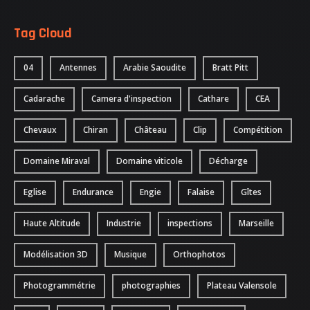
NOUS CONTACTER
Tag Cloud
ATTESTATIONS
04
Antennes
Arabie Saoudite
Bratt Pitt
Cadarache
Camera d'inspection
Cathare
CEA
Chevaux
Chiran
Château
Clip
Compétition
Domaine Miraval
Domaine viticole
Décharge
Eglise
Endurance
Engie
Falaise
Gîtes
Haute Altitude
Industrie
inspections
Marseille
Modélisation 3D
Musique
Orthophotos
Photogrammétrie
photographies
Plateau Valensole