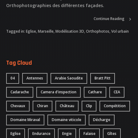
Orthophotographies des différentes façades.
Continue Reading
Tagged in:
Eglise
,
Marseille
,
Modélisation 3D
,
Orthophotos
,
Vol urbain
Tag Cloud
04
Antennes
Arabie Saoudite
Bratt Pitt
Cadarache
Camera d'inspection
Cathare
CEA
Chevaux
Chiran
Château
Clip
Compétition
Domaine Miraval
Domaine viticole
Décharge
Eglise
Endurance
Engie
Falaise
Gîtes