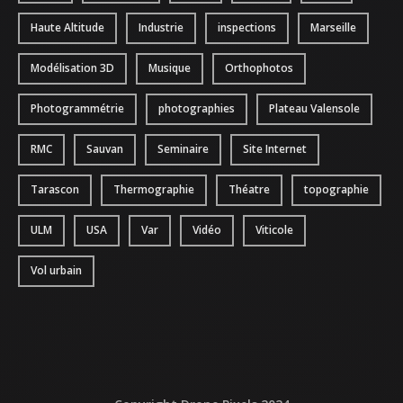
Haute Altitude
Industrie
inspections
Marseille
Modélisation 3D
Musique
Orthophotos
Photogrammétrie
photographies
Plateau Valensole
RMC
Sauvan
Seminaire
Site Internet
Tarascon
Thermographie
Théatre
topographie
ULM
USA
Var
Vidéo
Viticole
Vol urbain