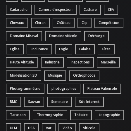
ATTESTATIONS
Cadarache
Camera d'inspection
Cathare
CEA
Chevaux
Chiran
Château
Clip
Compétition
Domaine Miraval
Domaine viticole
Décharge
Eglise
Endurance
Engie
Falaise
Gîtes
Haute Altitude
Industrie
inspections
Marseille
Modélisation 3D
Musique
Orthophotos
Photogrammétrie
photographies
Plateau Valensole
RMC
Sauvan
Seminaire
Site Internet
Tarascon
Thermographie
Théatre
topographie
ULM
USA
Var
Vidéo
Viticole