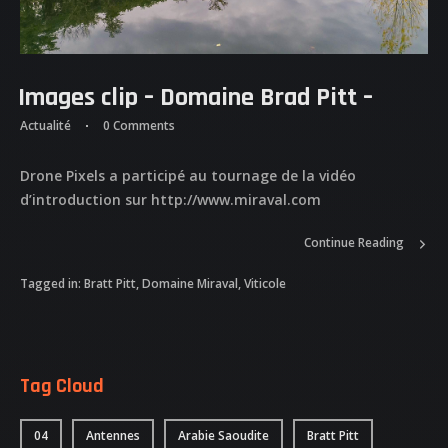
Images clip – Domaine Brad Pitt –
Actualité
0 Comments
Drone Pixels a participé au tournage de la vidéo
ACCUEIL
d’introduction sur http://www.miraval.com
NOS DIFFERENTES
Continue Reading
PRESTATIONS
Tagged in:
Bratt Pitt
,
Domaine Miraval
,
Viticole
NOS REALISATIONS
QUI EST DERRIERE
Tag Cloud
NOUS CONTACTER
04
Antennes
Arabie Saoudite
Bratt Pitt