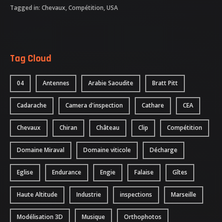
Tagged in:
Chevaux
,
Compétition
,
USA
Tag Cloud
04
Antennes
Arabie Saoudite
Bratt Pitt
Cadarache
Camera d'inspection
Cathare
CEA
Chevaux
Chiran
Château
Clip
Compétition
Domaine Miraval
Domaine viticole
Décharge
Eglise
Endurance
Engie
Falaise
Gîtes
Haute Altitude
Industrie
inspections
Marseille
Modélisation 3D
Musique
Orthophotos