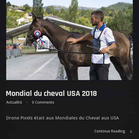
ACCUEIL
NOS DIFFERENTES
PRESTATIONS
NOS REALISATIONS
QUI EST DERRIERE
NOUS CONTACTER
Mondial du cheval USA 2018
ATTESTATIONS
Actualité
0 Comments
Drone Pixels était aux Mondiales du Cheval aux USA
Continue Reading