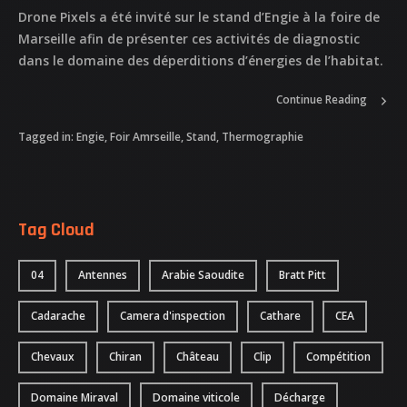
Drone Pixels a été invité sur le stand d’Engie à la foire de
Marseille afin de présenter ces activités de diagnostic
dans le domaine des déperditions d’énergies de l’habitat.
Continue Reading
Tagged in:
Engie
,
Foir Amrseille
,
Stand
,
Thermographie
Tag Cloud
04
Antennes
Arabie Saoudite
Bratt Pitt
Cadarache
Camera d'inspection
Cathare
CEA
Chevaux
Chiran
Château
Clip
Compétition
Domaine Miraval
Domaine viticole
Décharge