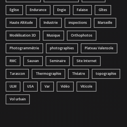
Eglise
Endurance
Engie
Falaise
Gîtes
Haute Altitude
Industrie
inspections
Marseille
Modélisation 3D
Musique
Orthophotos
Photogrammétrie
photographies
Plateau Valensole
RMC
Sauvan
Seminaire
Site Internet
Tarascon
Thermographie
Théatre
topographie
ULM
USA
Var
Vidéo
Viticole
Vol urbain