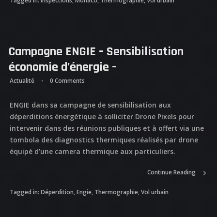
Tagged in:
inspections
,
Monaco
,
Thermographie
,
Vol urbain
Campagne ENGIE – Sensibilisation
économie d’énergie –
Actualité
0 Comments
ENGIE dans sa campagne de sensibilisation aux
déperditions énergétique à solliciter Drone Pixels pour
intervenir dans des réunions publiques et à offert via une
tombola des diagnostics thermiques réalisés par drone
équipé d’une camera thermique aux particuliers.
ACCUEIL
Continue Reading
NOS DIFFERENTES
Tagged in:
Déperdition
,
Engie
,
Thermographie
,
Vol urbain
PRESTATIONS