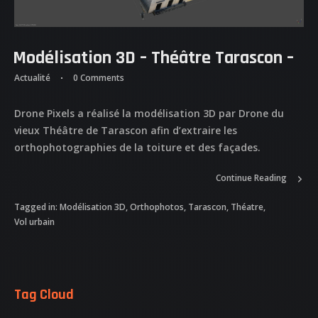
Modélisation 3D – Théâtre Tarascon –
Actualité
0 Comments
Drone Pixels a réalisé la modélisation 3D par Drone du
vieux Théâtre de Tarascon afin d’extraire les
ACCUEIL
orthophotographies de la toiture et des façades.
NOS DIFFERENTES
Continue Reading
PRESTATIONS
Tagged in:
Modélisation 3D
,
Orthophotos
,
Tarascon
,
Théatre
,
Vol urbain
NOS REALISATIONS
QUI EST DERRIERE
Tag Cloud
NOUS CONTACTER