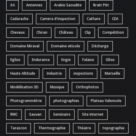
04
Antennes
Arabie Saoudite
Bratt Pitt
ATTESTATIONS
Cadarache
Camera d'inspection
Cathare
CEA
Chevaux
Chiran
Château
Clip
Compétition
Domaine Miraval
Domaine viticole
Décharge
Eglise
Endurance
Engie
Falaise
Gîtes
Haute Altitude
Industrie
inspections
Marseille
Modélisation 3D
Musique
Orthophotos
Photogrammétrie
photographies
Plateau Valensole
RMC
Sauvan
Seminaire
Site Internet
Tarascon
Thermographie
Théatre
topographie