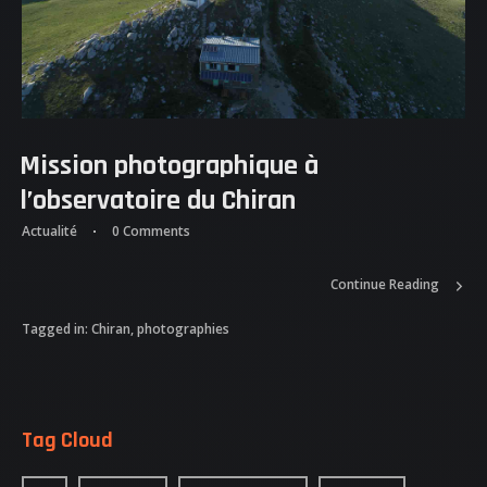
Mission photographique à
l’observatoire du Chiran
ACCUEIL
Actualité
0 Comments
NOS DIFFERENTES
Continue Reading
PRESTATIONS
Tagged in:
Chiran
,
photographies
NOS REALISATIONS
QUI EST DERRIERE
Tag Cloud
NOUS CONTACTER