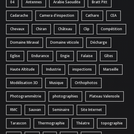
04
Antennes
Arabie Saoudite
Bratt Pitt
ATTESTATIONS
Cadarache
Camera d'inspection
Cathare
CEA
Chevaux
Chiran
Château
Clip
Compétition
Domaine Miraval
Domaine viticole
Décharge
Eglise
Endurance
Engie
Falaise
Gîtes
Haute Altitude
Industrie
inspections
Marseille
Modélisation 3D
Musique
Orthophotos
Photogrammétrie
photographies
Plateau Valensole
RMC
Sauvan
Seminaire
Site Internet
Tarascon
Thermographie
Théatre
topographie