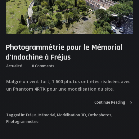
Photogrammétrie pour le Mémorial
d’Indochine à Fréjus
Actualité
0 Comments
ACCUEIL
Malgré un vent fort, 1 600 photos ont étés réalisées avec
un Phantom 4RTK pour une modélisation du site.
NOS DIFFERENTES
PRESTATIONS
Continue Reading
Tagged in:
Fréjus
,
Mémorial
,
Modélisation 3D
,
Orthophotos
,
NOS REALISATIONS
Photogrammétrie
QUI EST DERRIERE