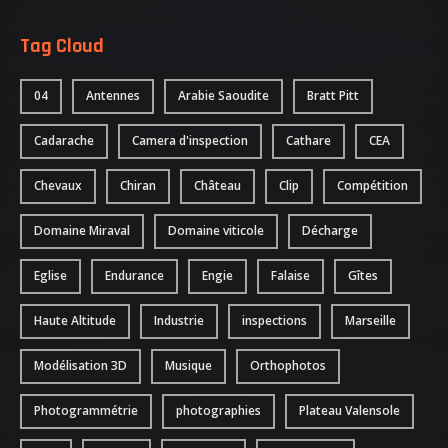
NOUS CONTACTER
Tag Cloud
ATTESTATIONS
04
Antennes
Arabie Saoudite
Bratt Pitt
Cadarache
Camera d'inspection
Cathare
CEA
Chevaux
Chiran
Château
Clip
Compétition
Domaine Miraval
Domaine viticole
Décharge
Eglise
Endurance
Engie
Falaise
Gîtes
Haute Altitude
Industrie
inspections
Marseille
Modélisation 3D
Musique
Orthophotos
Photogrammétrie
photographies
Plateau Valensole