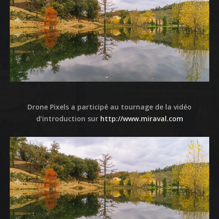
ACCUEIL
NOS DIFFERENTES
PRESTATIONS
NOS REALISATIONS
Drone Pixels a participé au tournage de la vidéo
QUI EST DERRIERE
d’introduction sur
http://www.miraval.com
NOUS CONTACTER
ATTESTATIONS