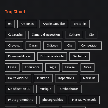
NOUS CONTACTER
Tag Cloud
ATTESTATIONS
04
Antennes
Arabie Saoudite
Bratt Pitt
Cadarache
Camera d'inspection
Cathare
CEA
Chevaux
Chiran
Château
Clip
Compétition
Domaine Miraval
Domaine viticole
Décharge
Eglise
Endurance
Engie
Falaise
Gîtes
Haute Altitude
Industrie
inspections
Marseille
Modélisation 3D
Musique
Orthophotos
Photogrammétrie
photographies
Plateau Valensole