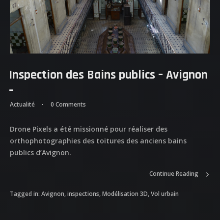
Inspection des Bains publics – Avignon
–
Actualité
0 Comments
ACCUEIL
Drone Pixels a été missionné pour réaliser des
orthophotographies des toitures des anciens bains
NOS DIFFERENTES
publics d’Avignon.
PRESTATIONS
Continue Reading
NOS REALISATIONS
Tagged in:
Avignon
,
inspections
,
Modélisation 3D
,
Vol urbain
QUI EST DERRIERE