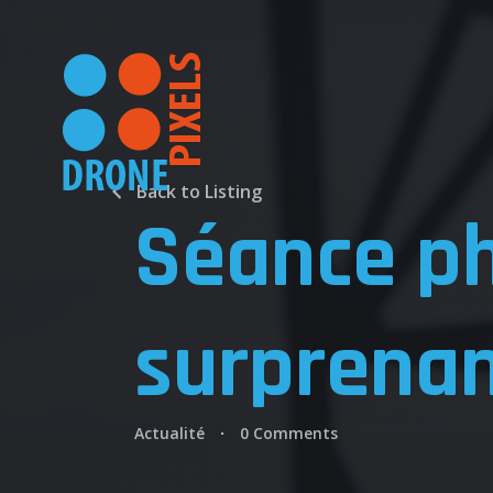
Back to Listing
Séance ph
surprena
Actualité
0 Comments