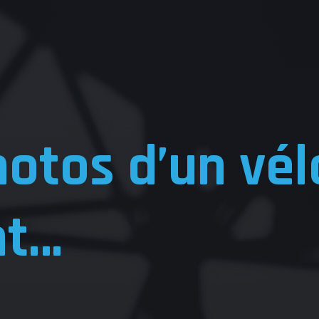
otos d’un vél
nt…