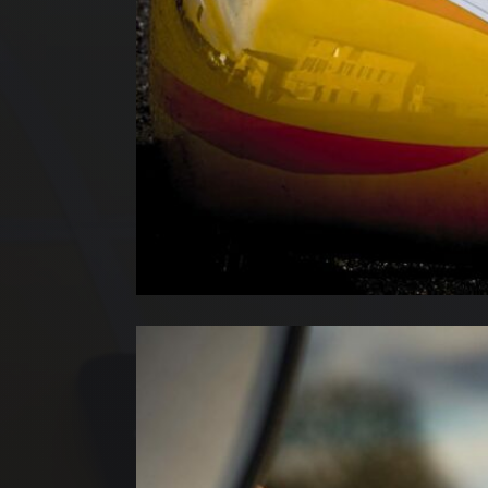
NO
AT