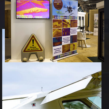
ACCUEIL
NOS DIFFERENTES
PRESTATIONS
Lorem ipsum dolor sit amet, consectetur adipiscing elit.
NOS REALISATIONS
Ut elit tellus, luctus nec ullamcorper mattis, pulvinar
dapibus leo.
QUI EST DERRIERE
NOUS CONTACTER
ATTESTATIONS