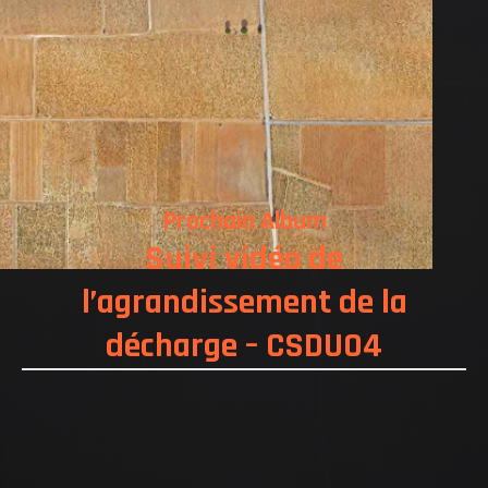
NOS REALISATIONS
QUI EST DERRIERE
NOUS CONTACTER
ATTESTATIONS
Prochain Album
Suivi vidéo de
l’agrandissement de la
décharge – CSDU04