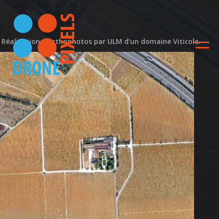
Réalisation d’orthophotos par ULM d’un domaine Viticole.
Orthophotographies
domaine viticole –
Châteauneuf-du-Pape
Actualité
ACCUEIL
NOS DIFFERENTES
PRESTATIONS