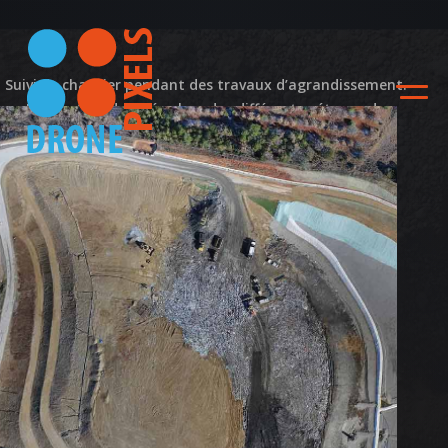
Suivi de chantier pendant des travaux d’agrandissement.
Réalisation de vidéos lors des différentes étapes du
chantier et orthophotographie de l’ensemble.
Suivi vidéo de
l’agrandissement de la
décharge – CSDU04
Actualité
ACCUEIL
NOS DIFFERENTES
PRESTATIONS