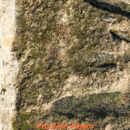
 DIFFERENTES PRESTATION
 REALISATIONS
 EST DERRIERE
US CONTACTER
TESTATIONS
Prochain Album