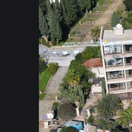
QUI
NO
AT