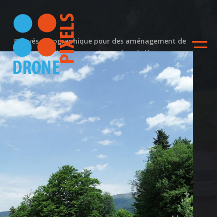
Relevés topographique pour des aménagement de
passerelles panoramiques dans le Vercors.
Relevé Topographique
pour aménagement
passerelles – Vercors
ACCUEIL
Actualité
NOS DIFFERENTES
PRESTATIONS
NOS REALISATIONS