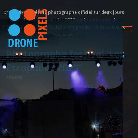
Drone Pixels a été le photographe officiel sur deux jours
du festival les Escapades 2023 sur la commune de
château Arnoux dans le département des Alpes de Haute
Provence.
Photographe festival ‘Les
Escapades 2023’
Actualité
ACCUEIL
NOS DIFFERENTES
PRESTATIONS
NOS REALISATIONS