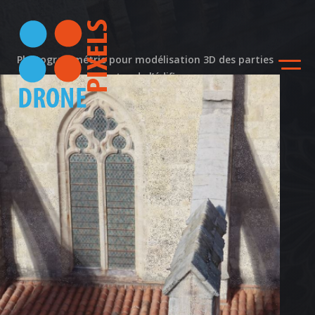
Photogrammétrie pour modélisation 3D des parties
hautes de l’édifices.
Photogrammétrie de la
Collégiale – Clermont
l’Hérault
Actualité
ACCUEIL
NOS DIFFERENTES
PRESTATIONS