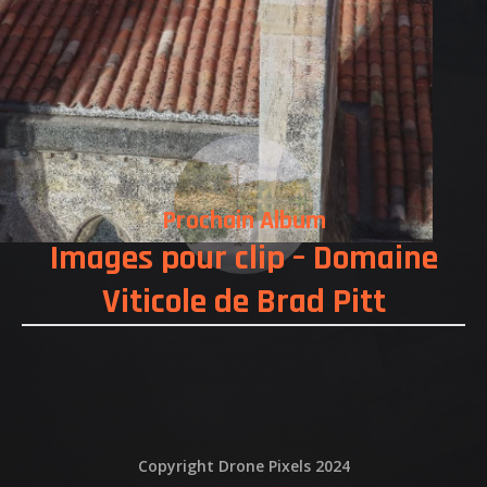
NOS REALISATIONS
QUI EST DERRIERE
NOUS CONTACTER
ATTESTATIONS
Prochain Album
Images pour clip – Domaine
Viticole de Brad Pitt
Copyright Drone Pixels 2024