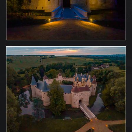
ACCUEIL
NOS DIFFERENTES
PRESTATIONS
NOS REALISATIONS
QUI EST DERRIERE
NOUS CONTACTER
ATTESTATIONS