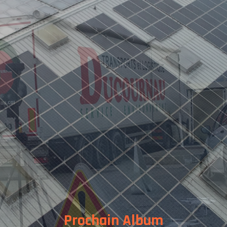
 DIFFERENTES PRESTATION
 REALISATIONS
 EST DERRIERE
US CONTACTER
TESTATIONS
Prochain Album