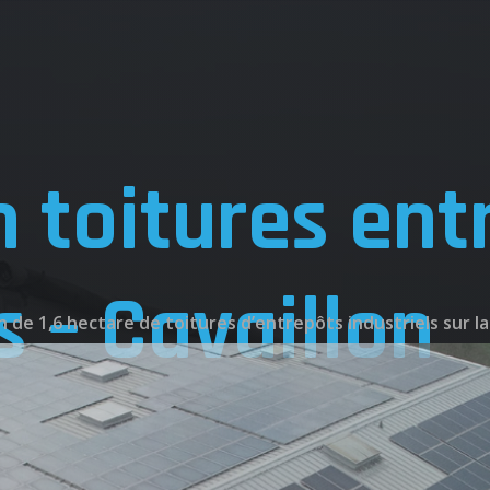
n toitures ent
s – Cavaillon
n de 1,6 hectare de toitures d’entrepôts industriels sur la
UEIL