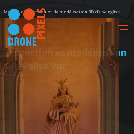
Mission d’inspection et de modélisation 3D d’une église
dans le Var
Inspection et modélisation
3D -Eglise Var
Actualité
ACCUEIL
NOS DIFFERENTES
PRESTATIONS
NOS REALISATIONS