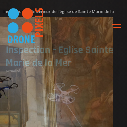
Inspection de l’intérieur de l’église de Sainte Marie de la
Mer
Inspection – Eglise Sainte
Marie de la Mer
Actualité
ACCUEIL
NOS DIFFERENTES
PRESTATIONS
NOS REALISATIONS