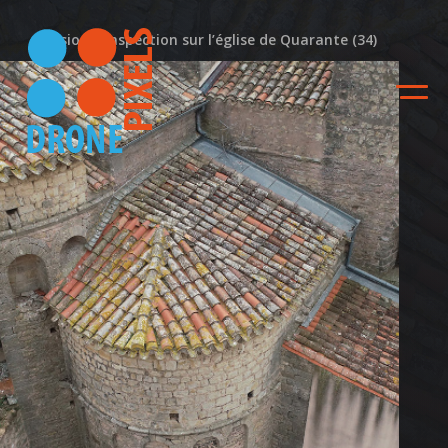
Mission d’inspection sur l’église de Quarante (34)
Inspection – Eglise de
Quarante
Actualité
ACCUEIL
NOS DIFFERENTES
PRESTATIONS
NOS REALISATIONS