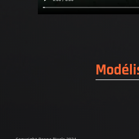
AT
Modéli