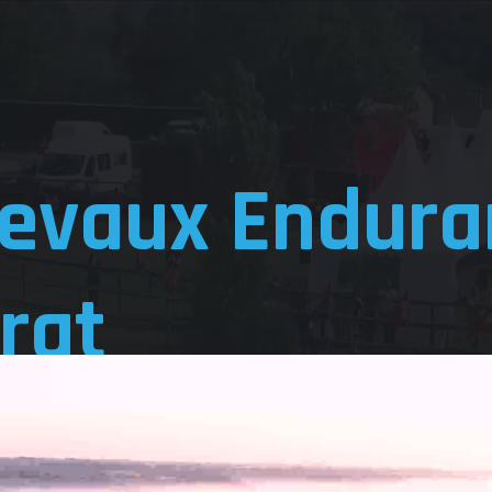
evaux Endura
rat