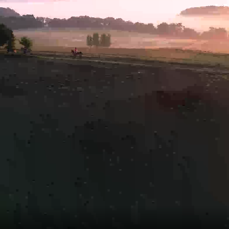
UEIL
 DIFFERENTES PRESTATION
 REALISATIONS
 EST DERRIERE
US CONTACTER