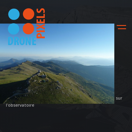
Photographies
Observatoire du Chiran
Actualité
Mission photographiques pour de la communication sur
ACCUEIL
l'observatoire
NOS DIFFERENTES
PRESTATIONS